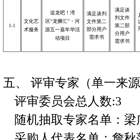
满足谈
追龙吧！湾
满足谈判
判文件
文化艺
区
“龙狮汇”・河
文件第二
1-1
第二部
部分用户
术服务
源五一嘉年华活
分用户
需求书
动项目
需求书
五、
评审专家（单一来
评审委员会总人数
:3
随机抽取专家名单：
梁
采购人代表名单：詹秋