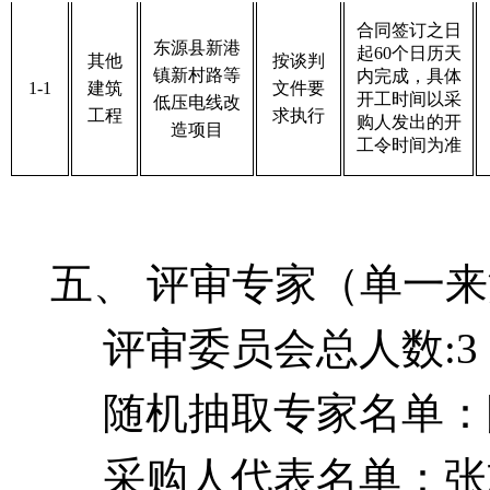
合同签订之日
东源县新港
起
60个日历天
其他
按
谈判
镇新村路等
内完成，具体
1-1
建筑
文件要
开工时间以采
低压电线改
工程
求执行
购人发出的开
造项目
工令时间为准
五、
评审专家（单一来
评审委员会
总人数
:
3
随机抽取专家名单：
采购人代表名单：
张