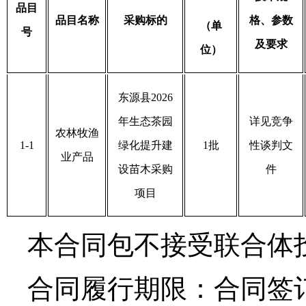
品目
品目名称
采购标的
格、参数
（单
号
及要求
位）
东源县
2026
年生态茶园
详见竞争
农林牧渔
1-1
绿化提升建
1
批
性谈判文
业产品
设苗木采购
件
项目
本合同包不接受联合体
合同
履
行期限：
合同签