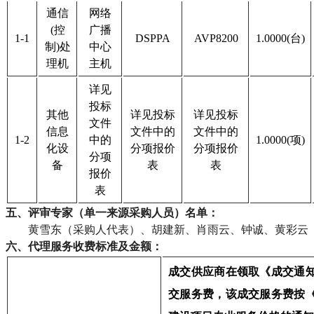
通信
网络
(控
广播
1-1
DSPPA
AVP8200
1.0000(台)
制)处
中心
理机
主机
详见
投标
其他
详见投标
详见投标
文件
信息
文件中的
文件中的
1-2
中的
1.0000(项)
化设
分项报价
分项报价
分项
备
表
表
报价
表
五、评审专家（单一来源采购人员）名单：
黄雪东（采购人代表）、胡建新、肖雨云、钟诚、黄彩云
六、代理服务收费标准及金额：
成交供应商在领取《成交通
交服务费，该成交服务费按