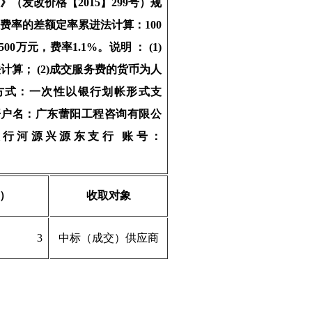
》（发改价格【
2015】299号）规
费率的差额定率累进法计算：100
00万元，费率1.1%。说明 ： (1)
算； (2)成交服务费的货币为人
付方式：一次性以银行划帐形式支
 开户名：广东蕾阳工程咨询有限公
银行河源兴源东支行 账号：
）
收取对象
3
中标（成交）供应商